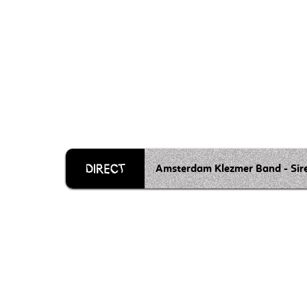
Amsterdam Klezmer Band - Sir
Grille 