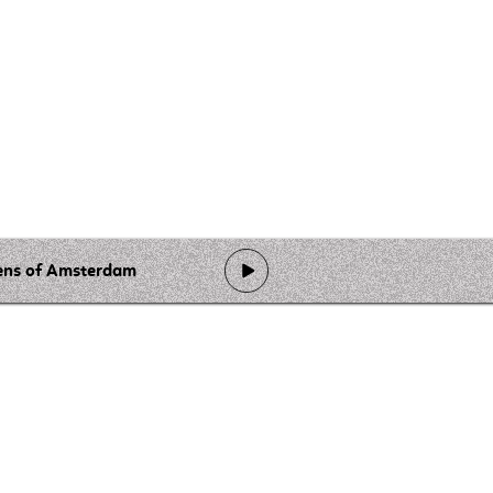
ens of Amsterdam
de programmation
Ateliers
Rejoindre l'équipage
Nous