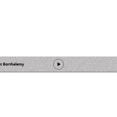
st Barthelemy
de programmation
Ateliers
Rejoindre l'équipage
Nous