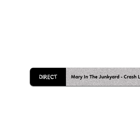
Mary In The Junkyard - Crash 
Grille 