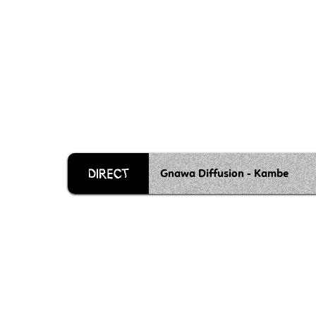
Gnawa Diffusion - Kambe
Grille 