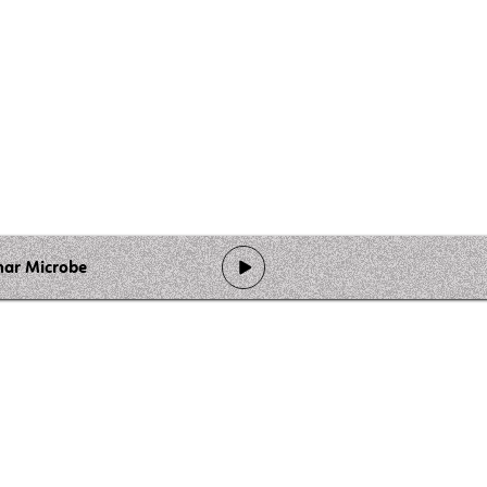
nar Microbe
de programmation
Ateliers
Rejoindre l'équipage
Nous