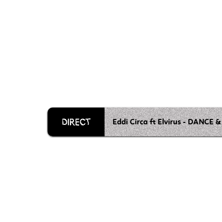
Eddi Circa ft Elvirus - DANCE 
Grille 