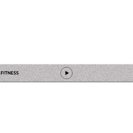
& FITNESS
de programmation
Ateliers
Rejoindre l'équipage
Nous