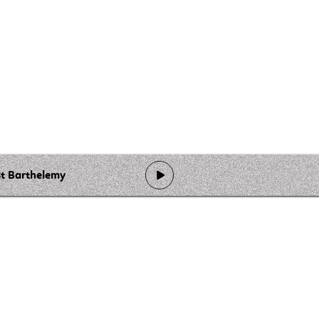
st Barthelemy
de programmation
Ateliers
Rejoindre l'équipage
Nous