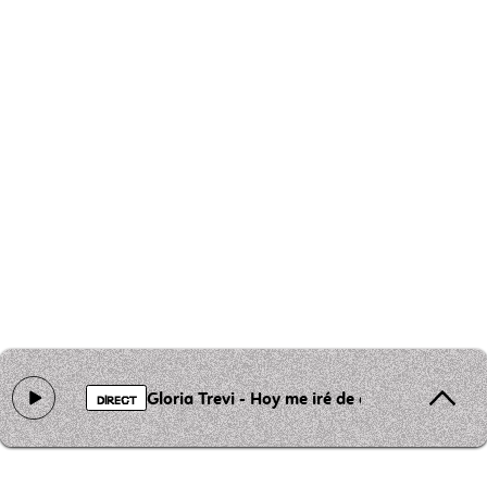
Gloria Trevi - Hoy me iré de casa
DIRECT