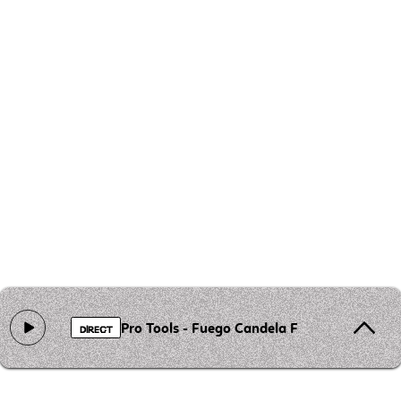
Pro Tools - Fuego Candela Ft. Maigualida O
DIRECT