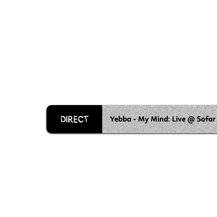
Yebba - My Mind: Live @ Sofar
Grille 