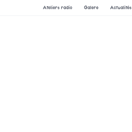
Ateliers radio
Galere
Actualités