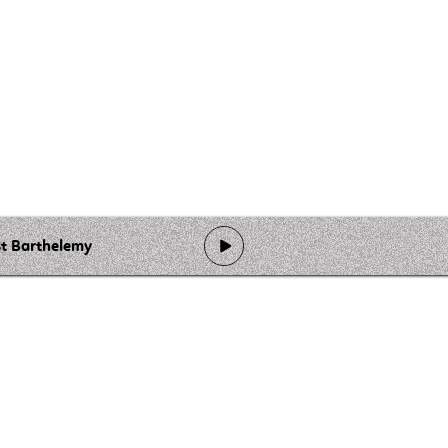
st Barthelemy
de programmation
Ateliers
Rejoindre l'équipage
Nous