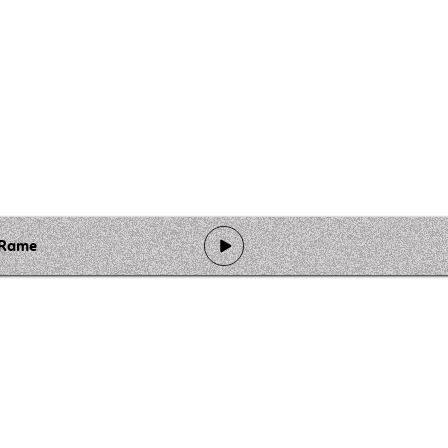
 Rame
de programmation
Ateliers
Rejoindre l'équipage
Nous