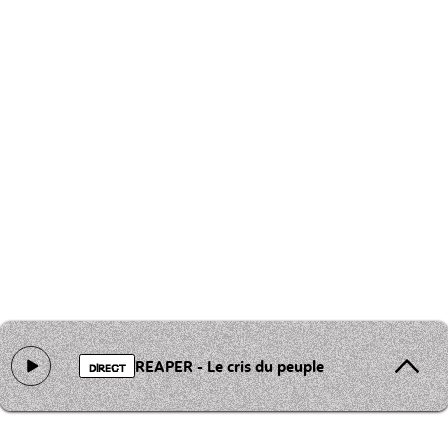
REAPER - Le cris du peuple
DIRECT