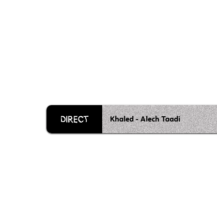
Khaled - Alech Taadi
Grille 