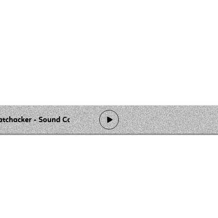
tchacker - Sound Cartel Invasion
de programmation
Ateliers
Rejoindre l'équipage
Nous