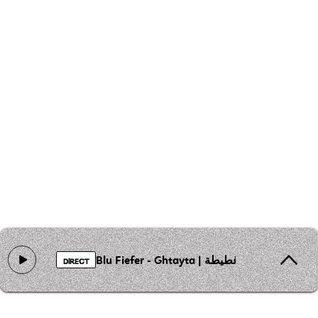
Blu Fiefer - Ghtayta | بلو فايفر - غطيطة
DIRECT