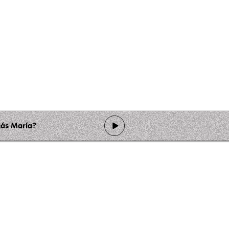
tás María?
de programmation
Ateliers
Rejoindre l'équipage
Nous