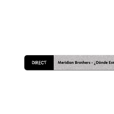
Meridian Brothers - ¿Dónde Es
Grille 