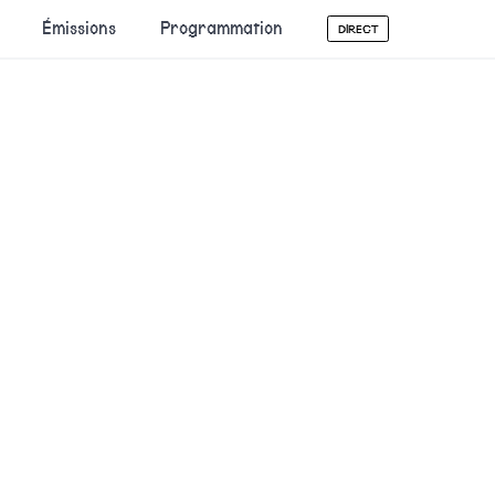
Émissions
Programmation
DIRECT