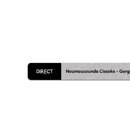
Noumoucounda Cissoko - Gorg
Grille 