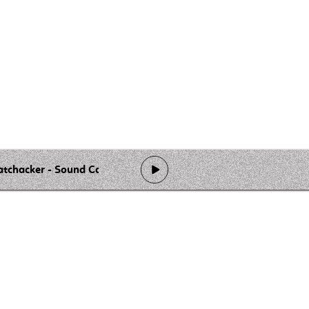
tchacker - Sound Cartel Invasion
de programmation
Ateliers
Rejoindre l'équipage
Nous