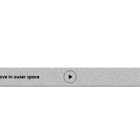
ove in outer space
de programmation
Ateliers
Rejoindre l'équipage
Nous