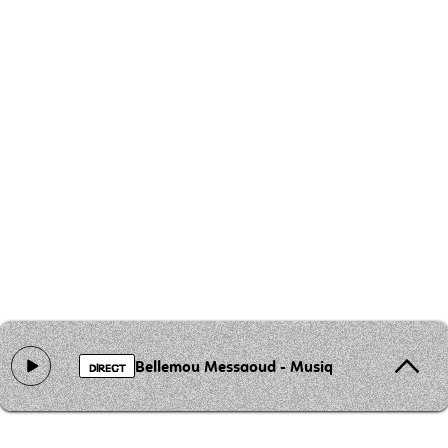
Bellemou Messaoud - Musique instrumental
DIRECT