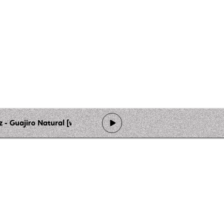
- Guajiro Natural [www.slider.kz]
de programmation
Ateliers
Rejoindre l'équipage
Nous