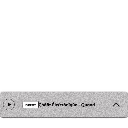
Çhâñt Élečtrónïqùe - Quando Eu Era Pequen
DIRECT