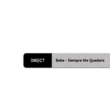
Bebe - Siempre Me Quedara
Grille 