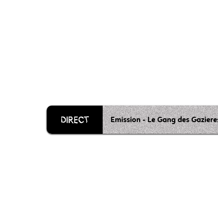
Emission - Le Gang des Gaziere
Grille 