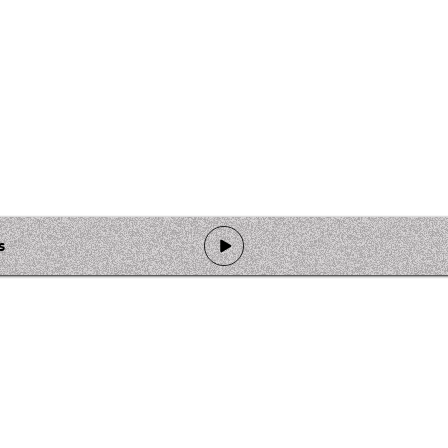
s
de programmation
Ateliers
Rejoindre l'équipage
Nous